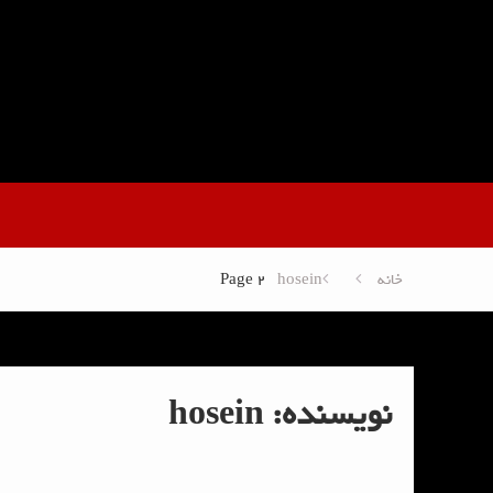
Skip
to
content
خانه
hosein
Page 2
نویسنده:
hosein