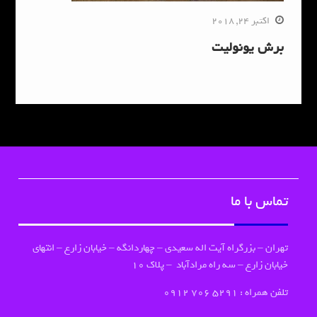
اکتبر 24, 2018
برش یونولیت
تماس با ما
تهران – بزرگراه آیت اله سعیدی – چهاردانگه – خیابان زارع – انتهای
خیابان زارع – سه راه مرادآباد – پلاک ۱۰
تلفن همراه : 5291 706 0912